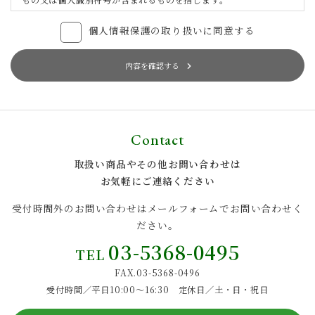
第2条（個人情報の取得と利用）
個人情報保護の取り扱いに同意する
当法人は、以下の目的に必要な範囲で、ご本人の個⼈情報を取得
し、取得した情報を利用させていただきます。以下の⽬的の範囲を
内容を確認する
超えて個⼈情報を利⽤する場合には、事前に適切な⽅法でご本人か
らの同意を得るものとします。
ご注文の確認、照会
商品発送の確認、照会
お問い合わせへの対応
Contact
求人採用における面接の日時および、選考結果の連絡
取得した閲覧・購買履歴等の情報を分析し、ユーザーに適した
取扱い商品やその他お問い合わせは
新商品・サービスをお知らせするためのユーザーが利用してい
るサービスの新機能や更新情報、キャンペーン情報などをメー
お気軽にご連絡ください
ル送付によるご案内
ユーザーが利用しているサービスのメンテナンスなど、必要に
受付時間外のお問い合わせはメールフォームでお問い合わせく
応じたご連絡をするため
ださい。
利用規約に違反したユーザーの特定、その他不正不当な目的で
サービスを利用したユーザーの特定をし、ご利用をお断りする
03-5368-0495
TEL
ため
個人情報の利用目的は、変更前後の関連性について合理性が認
FAX.03-5368-0496
められる場合に限って変更するものとします。
受付時間／平日10:00～16:30 定休日／土・日・祝日
個人情報の利用目的について変更を行った際は、変更後の目的
について当法人所定の方法によってユーザーに通知し、加えて